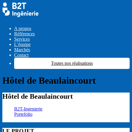
A propos
Références
Services
L’équipe
Marchés
Contact
Toutes nos réalisations
Hôtel de
Beaulaincourt
Hôtel de
Beaulaincourt
B2T-Ingenierie
Portefolio
Hôtel de
Beaulaincourt
LE PROJET